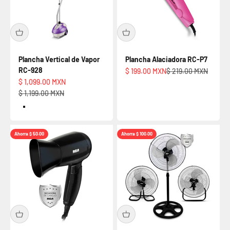
Plancha Vertical de Vapor
Plancha Alaciadora RC-P7
RC-928
Precio de oferta
Precio normal
$ 199.00 MXN
$ 219.00 MXN
Precio de oferta
$ 1,099.00 MXN
Precio normal
$ 1,199.00 MXN
Default Title
Ahorra $ 50.00
Ahorra $ 100.00