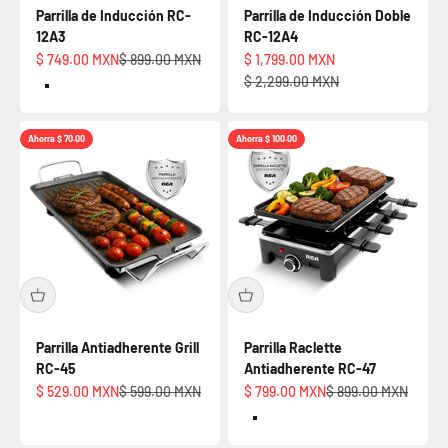
Parrilla de Inducción RC-
Parrilla de Inducción Doble
12A3
RC-12A4
Precio de oferta
Precio normal
Precio de oferta
$ 749.00 MXN
$ 899.00 MXN
$ 1,799.00 MXN
Precio normal
$ 2,299.00 MXN
Default Title
Ahorra $ 70.00
Ahorra $ 100.00
Parrilla Antiadherente Grill
Parrilla Raclette
RC-45
Antiadherente RC-47
Precio de oferta
Precio normal
Precio de oferta
Precio normal
$ 529.00 MXN
$ 599.00 MXN
$ 799.00 MXN
$ 899.00 MXN
Default Title