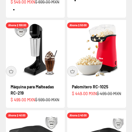
Precio de oferta
Precio normal
$ 549.00 MXN
$ 699.00 MXN
Default Title
Default Title
Ahorra $ 100.00
Ahorra $ 50.00
Máquina para Malteadas
Palomitero RC-1025
RC-219
Precio de oferta
Precio normal
$ 449.00 MXN
$ 499.00 MXN
Precio de oferta
Precio normal
$ 499.00 MXN
$ 599.00 MXN
Ahorra $ 40.00
Ahorra $ 40.00