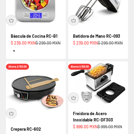
Báscula de Cocina RC-B1
Batidora de Mano RC-093
Precio de oferta
Precio normal
Precio de oferta
Precio normal
$ 239.00 MXN
$ 299.00 MXN
$ 239.00 MXN
$ 299.00 MXN
Default Title
Ahorra $ 150.00
Ahorra $ 100.00
Freidora de Acero
Inoxidable RC-DF303
Precio de oferta
Precio normal
$ 899.00 MXN
$ 999.00 MXN
Crepera RC-602