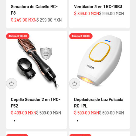
Secadora de Cabello RC-
Ventilador 3 en 1 RC-18B3
P8
Precio de oferta
Precio normal
$ 899.00 MXN
$ 999.00 MXN
Precio de oferta
Precio normal
$ 249.00 MXN
$ 299.00 MXN
Ahorra $ 100.00
Ahorra $ 100.00
Cepillo Secador 2 en 1 RC-
Depiladora de Luz Pulsada
P52
RC-IPL
Precio de oferta
Precio normal
Precio de oferta
Precio normal
$ 499.00 MXN
$ 599.00 MXN
$ 599.00 MXN
$ 699.00 MXN
Rosa Dorado
Default Title