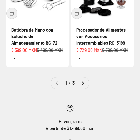
Batidora de Mano con
Procesador de Alimentos
Estuche de
con Accesorios
Almacenamiento RC-72
Intercambiables RC-3199
Precio de oferta
Precio normal
Precio de oferta
Precio normal
$ 399.00 MXN
$ 499.00 MXN
$ 729.00 MXN
$ 799.00 MXN
Default Title
Default Title
1 / 3
Envío gratis
A partir de $1,499.00 mxn