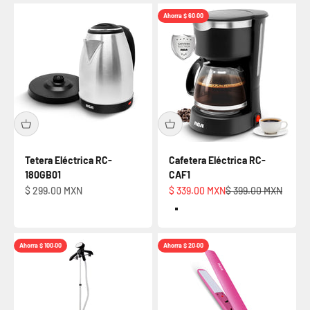
Ahorra $ 60.00
Tetera Eléctrica RC-
Cafetera Eléctrica RC-
180GB01
CAF1
Precio de oferta
Precio de oferta
Precio normal
$ 299.00 MXN
$ 339.00 MXN
$ 399.00 MXN
Default Title
Ahorra $ 100.00
Ahorra $ 20.00